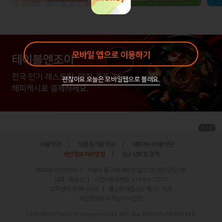
모바일 앱으로 이용하기
괜찮아요.오늘은 모바일웹으로 볼래요.
/
2
0
이용약관
상품권이용약관
해피캐시이용약관
개인정보처리방침
청소년보호정책
해피머니아이엔씨
서울시 중구 퇴계로31길 27 프라임빌딩 7층
대표 : 류승선
사업자등록번호 116-81-71207
고객센터
1588-5245
통신판매업신고 제 01-78호
개인정보보호책임자 이진영
COPYRIGHT©2019 Happymoney INC. ALL RIGHTS RESERVED