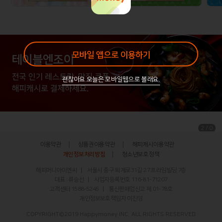
모바일 앱으로 이용하기
괜찮아요.오늘은 모바일웹으로 볼래요.
/
2
0
이용약관
상품권이용약관
해피캐시이용약관
개인정보처리방침
청소년보호정책
해피머니아이엔씨
서울시 중구 퇴계로31길 27 프라임빌딩 7층
대표 : 류승선
사업자등록번호 116-81-71207
고객센터
1588-5245
통신판매업신고 제 01-78호
개인정보보호책임자 이진영
COPYRIGHT©2019 Happymoney INC. ALL RIGHTS RESERVED