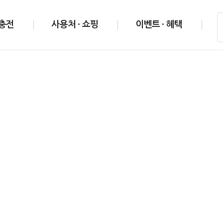
 충전
사용처 · 쇼핑
이벤트 · 혜택
해피캐시
사용처
해피박스
해피캐시 소개
해피쇼핑몰
해피쿠폰북
해피캐시 충전
해피캐시 교환
행복나눔
간편충전
온라인 사용처
맞춤서비스
무료충전소
오프라인 사용처
모바일 사용처
사용처 탐방기
상품권
쇼핑/선물
이벤트
상품권 소개
제휴상품몰
진행중인 이벤트
상품권 구입
선물하기
종료된 이벤트
상품권 교환소
당첨자 발표