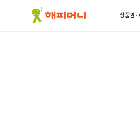
해피머니
상품권 ·
해피21사이트
외식, 레저상품권의 대명사로
고품격 상품권입니다.
바로가기
해피머니 앱
해피캐시 충전/사용을 쉽고 빠르게
다양한 혜택도 모바일에서 누리세요!
바로가기